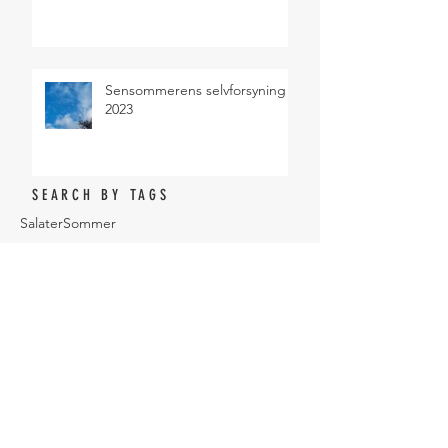
Sensommerens selvforsyning
2023
SEARCH BY TAGS
Salater
Sommer
ARCHIVE
juni 2024
(2)
2 indlæg
maj 2024
(1)
1 indlæg
april 2024
(1)
1 indlæg
januar 2024
(1)
1 indlæg
december 2023
(1)
1 indlæg
oktober 2023
(3)
3 indlæg
august 2023
(3)
3 indlæg