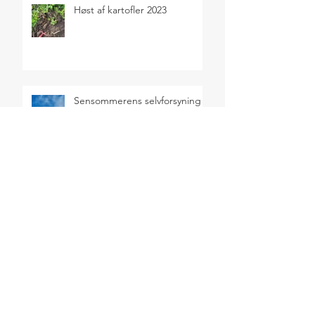
Høst af kartofler 2023
Sensommerens selvforsyning
2023
SEARCH BY TAGS
Salater
Sommer
ARCHIVE
juni 2024
(2)
2 indlæg
maj 2024
(1)
1 indlæg
april 2024
(1)
1 indlæg
januar 2024
(1)
1 indlæg