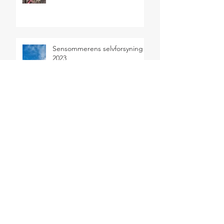
Sensommerens selvforsyning
2023
SEARCH BY TAGS
Salater
Sommer
ARCHIVE
juni 2024
(2)
2 indlæg
maj 2024
(1)
1 indlæg
april 2024
(1)
1 indlæg
januar 2024
(1)
1 indlæg
december 2023
(1)
1 indlæg
oktober 2023
(3)
3 indlæg