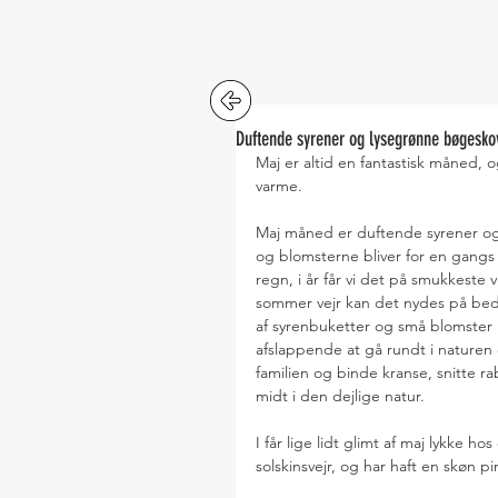
Duftende syrener og lysegrønne bøgesko
Maj er altid en fantastisk måned, og
varme.
Maj måned er duftende syrener og 
og blomsterne bliver for en gangs 
regn, i år får vi det på smukkeste v
sommer vejr kan det nydes på bed
af syrenbuketter og små blomster k
afslappende at gå rundt i naturen
familien og binde kranse, snitte ra
midt i den dejlige natur. 
I får lige lidt glimt af maj lykke h
solskinsvejr, og har haft en skøn pi