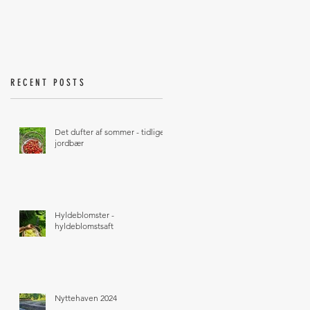
RECENT POSTS
Det dufter af sommer - tidlige
jordbær
Hyldeblomster -
hyldeblomstsaft
Nyttehaven 2024