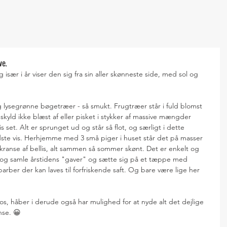
ve.
 især i år viser den sig fra sin aller skønneste side, med sol og 
lysegrønne bøgetræer - så smukt. Frugtræer står i fuld blomst 
skyld ikke blæst af eller pisket i stykker af massive mængder 
is set. Alt er sprunget ud og står så flot, og særligt i dette 
ste vis. Herhjemme med 3 små piger i huset står det på masser 
ranse af bellis, alt sammen så sommer skønt. Det er enkelt og 
 og samle årstidens "gaver" og sætte sig på et tæppe med 
barber der kan laves til forfriskende saft. Og bare være lige her 
os os, håber i derude også har mulighed for at nyde alt det dejlige 
nse. 😀