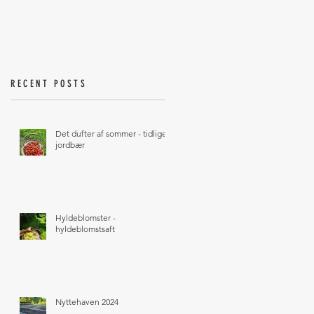
RECENT POSTS
Det dufter af sommer - tidlige
jordbær
Hyldeblomster -
hyldeblomstsaft
Nyttehaven 2024