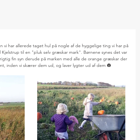
en vi har allerede taget hul på nogle af de hyggelige ting vi har på 
il Kjelstrup til en "pluk selv græskar mark". Børnene synes det var 
et rigtig fin syn derude på marken med alle de orange græskar der 
fint, inden vi skærer dem ud, og laver lygter ud af dem 🎃