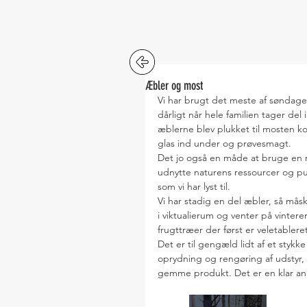
Æbler og most
Vi har brugt det meste af søndage
dårligt når hele familien tager del
æblerne blev plukket til mosten kom
glas ind under og prøvesmagt.
Det jo også en måde at bruge en 
udnytte naturens ressourcer og put
som vi har lyst til.
Vi har stadig en del æbler, så mås
i viktualierum og venter på vinte
frugttræer der først er veletabler
Det er til gengæld lidt af et styk
oprydning og rengøring af udstyr, m
gemme produkt. Det er en klar anb