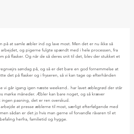
n på at samle æbler ind og lave most. Men det er nu ikke så 
 i arbejdet, og pigerne fulgte spændt med i hele processen, fra 
 på flasker. Og når de så deres snit til det, blev der stukket et 
regnvejrs søndag på, og så er det bare en god fornemmelse at 
te det på flasker og i fryseren, så vi kan tage op efterhånden 
ke vi går igang igen næste weekend.. har lavet æblegrød der står 
rens mørke måneder. Æbler kan bare noget, og så kræver 
et ingen pasning, det er ren overskud.
ke arbejde at presse æblerne til most, særligt efterfølgende med 
en sådan er det jo hvis man gerne vil forvandle råvaren til et 
efaling herfra, familietid og hygge.