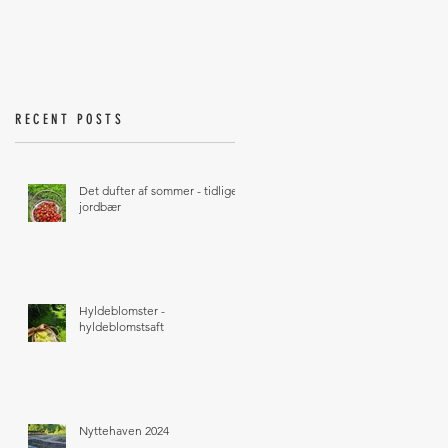
RECENT POSTS
Det dufter af sommer - tidlige
jordbær
Hyldeblomster -
hyldeblomstsaft
Nyttehaven 2024