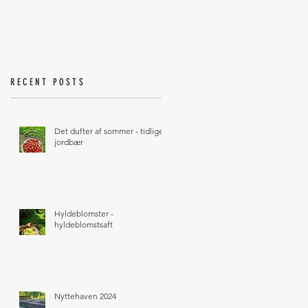
RECENT POSTS
Det dufter af sommer - tidlige
jordbær
Hyldeblomster -
hyldeblomstsaft
Nyttehaven 2024