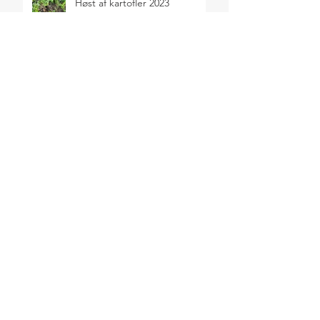
Høst af kartofler 2023
Sensommerens selvforsyning
2023
SEARCH BY TAGS
Salater
Sommer
ARCHIVE
juni 2024
(2)
2 indlæg
maj 2024
(1)
1 indlæg
april 2024
(1)
1 indlæg
januar 2024
(1)
1 indlæg