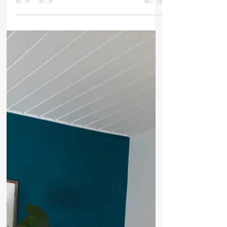
Små glimt af efterårslykke
En dejlig efterårsferie er slut og hverdagen
starter igen. Vi har brugt ferien på en masse
familietid, hvor vi ikke har skullet noget,...