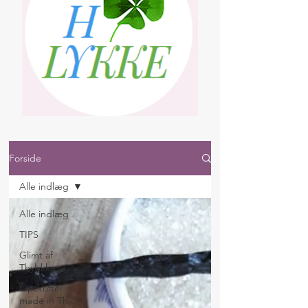
Forside
Alle indlæg
Alle indlæg
TIPS
Glimt af
Thylykke
Opskrifter
made in Thy