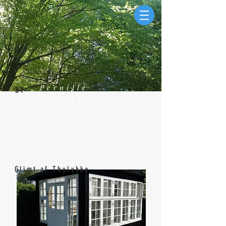
Pernille
BY
Bjerregaard
Pedersen
Glimt af Thylykke