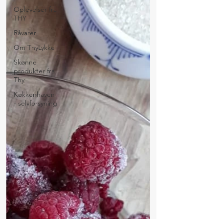
Oplevelser fra
THY
Råvarer
Om ThyLykke
Skønne
produkter fra
Thy
Køkkenhaven
- selvforsyning