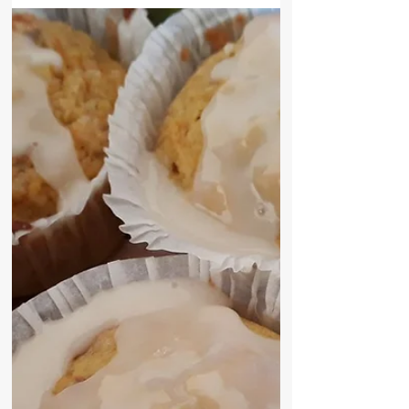
Farveforvandling
Har længe været glad for hvid. Hvide vægge
og hvide møbler. Det har givet sådan en dejlig
ro, som et tomt lærred. Men efterhånden
blev...