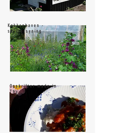
Køkkenhaven -
selvforsyning
Opskrifter made in
Thy