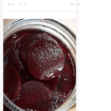
12. okt. 2017
1 min læsning
Sæson for kastanjer
Efteråret byder på en masse lækre råvarer. En
af dem er spisekastanjer, der er ikke mange
der bruger dem i madlavning, og det er
egentlig...