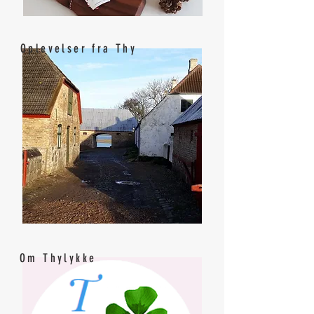
Oplevelser fra Thy
Om Thylykke