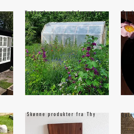
Køkkenhaven - selvforsyning
Opsk
Skønne produkter fra Thy
Ople