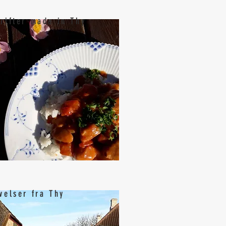
rifter made in Thy
velser fra Thy