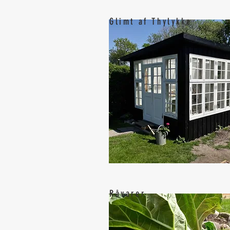
Glimt af Thylykke
Råvarer