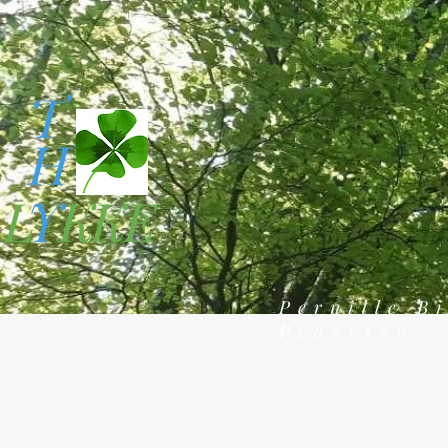
T
H
L
Y
KKE
Pernille B
BY
Pedersen