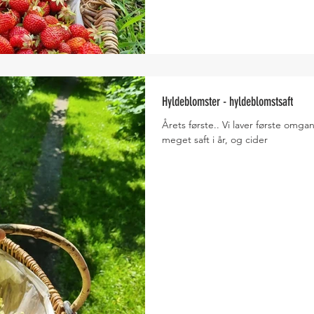
Hyldeblomster - hyldeblomstsaft
Årets første.. Vi laver første omg
meget saft i år, og cider