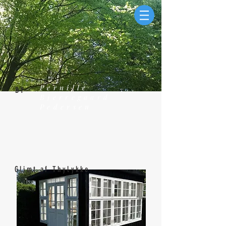
Pernille
BY
Bjerregaard
Pedersen
Glimt af Thylykke