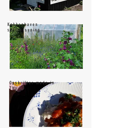
Køkkenhaven -
selvforsyning
Opskrifter made in
Thy