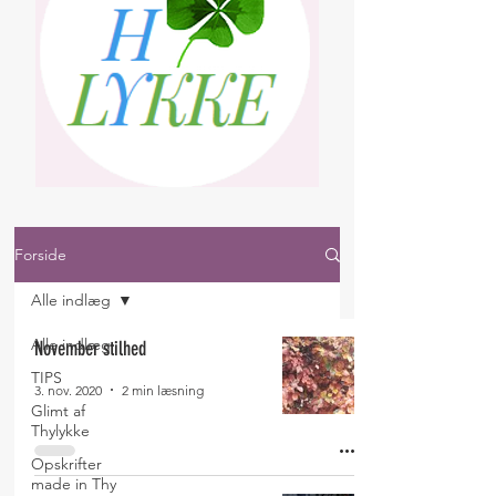
Forside
Alle indlæg
Alle indlæg
November stilhed
TIPS
3. nov. 2020
2 min læsning
Glimt af
Thylykke
Opskrifter
made in Thy