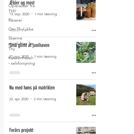
Æbler og most
Oplevelser fra
THY
13. sep. 2020
1 min læsning
Råvarer
Om ThyLykke
Skønne
produkter fra
Små glimt af junihaven
Thy
27. jun. 2020
1 min læsning
Køkkenhaven
- selvforsyning
Nu med høns på matriklen
22. apr. 2020
2 min læsning
Forårs projekt