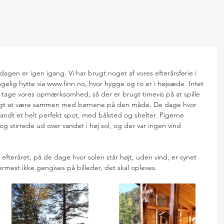
rdagen er igen igang. Vi har brugt noget af vores efterårsferie i 
gelig hytte via www.finn.no, hvor hygge og ro er i højsæde. Intet 
e tage vores opmærksomhed, så der er brugt timevis på at spille 
ligt at være sammen med børnene på den måde. De dage hvor 
i fandt et helt perfekt spot, med bålsted og shelter. Pigerne 
og stirrede ud over vandet i høj sol, og der var ingen vind 
fteråret, på de dage hvor solen står højt, uden vind, er synet 
ærmest ikke gengives på billeder, det skal opleves.