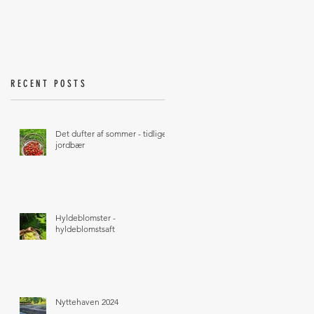
RECENT POSTS
Det dufter af sommer - tidlige
jordbær
Hyldeblomster -
hyldeblomstsaft
Nyttehaven 2024