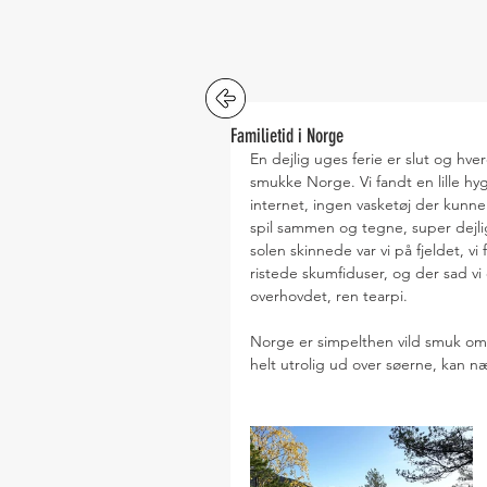
Familietid i Norge
En dejlig uges ferie er slut og hve
smukke Norge. Vi fandt en lille hyg
internet, ingen vasketøj der kunn
spil sammen og tegne, super dej
solen skinnede var vi på fjeldet, v
ristede skumfiduser, og der sad vi 
overhovdet, ren tearpi.
Norge er simpelthen vild smuk om e
helt utrolig ud over søerne, kan n