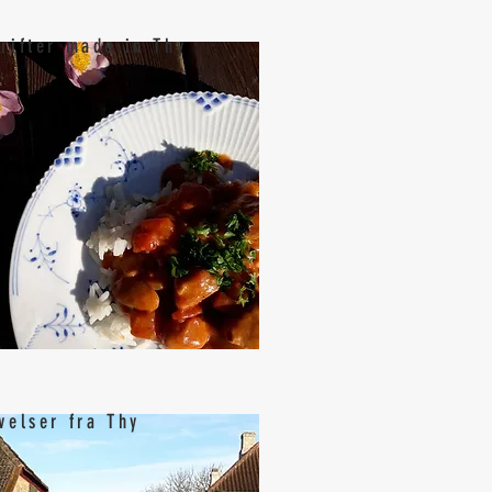
rifter made in Thy
velser fra Thy