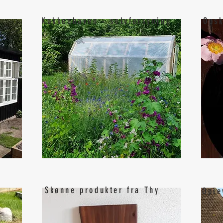
Køkkenhaven - selvforsyning
Opsk
Skønne produkter fra Thy
Ople