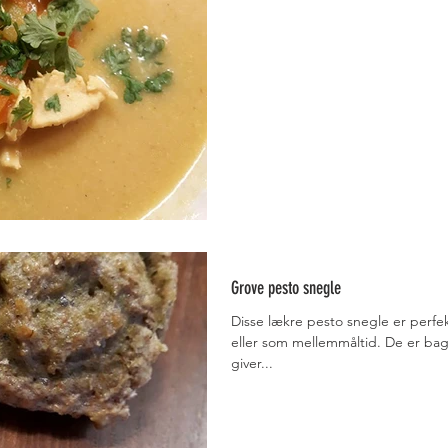
Grove pesto snegle
Disse lækre pesto snegle er perfe
eller som mellemmåltid. De er bagt med fuldkorns og rug mel som
giver...