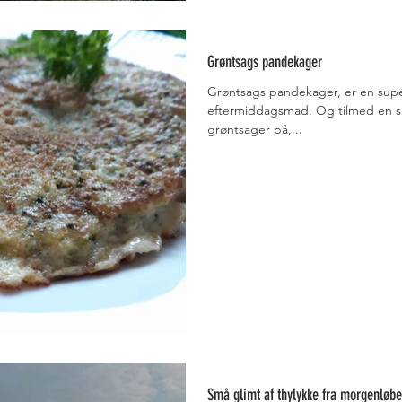
Grøntsags pandekager
Grøntsags pandekager, er en super
eftermiddagsmad. Og tilmed en sm
grøntsager på,...
Små glimt af thylykke fra morgenløbe