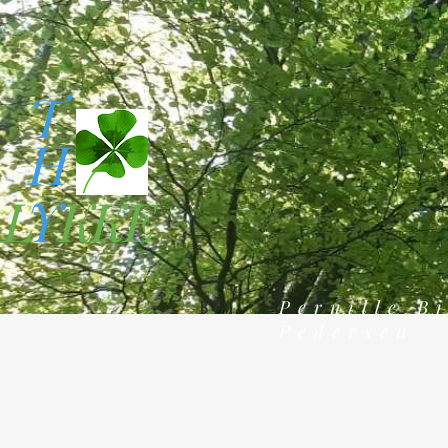
T
H
L
Y
KKE
Pernille B
BY
Pedersen