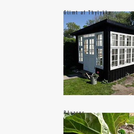
Glimt af Thylykke
Råvarer