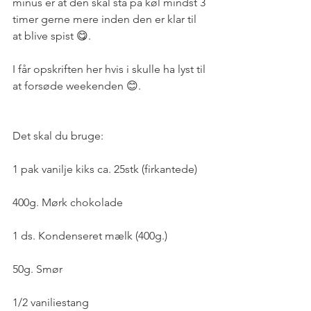
minus er at den skal stå på køl mindst 3 
timer gerne mere inden den er klar til 
at blive spist 😋.
I får opskriften her hvis i skulle ha lyst til 
at forsøde weekenden 😊.
Det skal du bruge:
1 pak vanilje kiks ca. 25stk (firkantede)
400g. Mørk chokolade
1 ds. Kondenseret mælk (400g.)
50g. Smør
1/2 vaniliestang