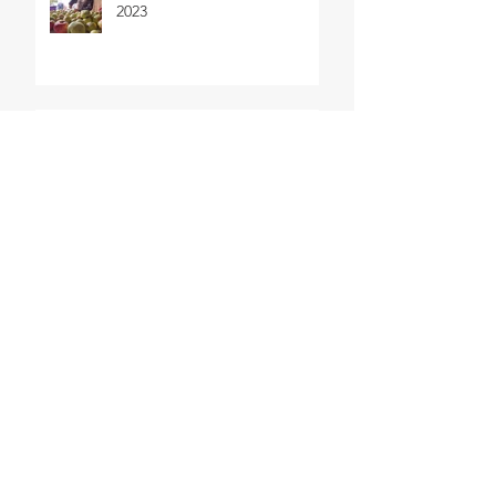
2023
Høst af kartofler 2023
Sensommerens selvforsyning
2023
SEARCH BY TAGS
Salater
Sommer