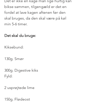
Det er ikke en kage man lige hurtig kan 
bikse sammen, tilgengæld er det en 
fordel at lave kagen aftenen før den 
skal bruges, da den skal være på køl 
min 5-6 timer.
Det skal du bruge:
Kiksebund:
130g. Smør
300g. Digestive kiks
Fyld:
2 usprøjtede lime
150g. Flødeost