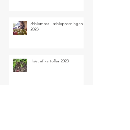
Æblemost - æblepresningen
2023
Høst af kartofler 2023
Sensommerens selvforsyning
2023
SEARCH BY TAGS