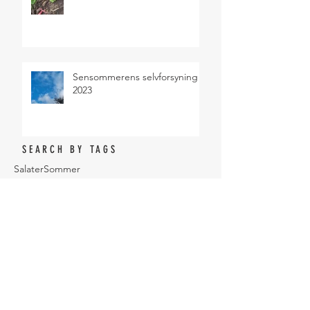
Sensommerens selvforsyning
2023
SEARCH BY TAGS
Salater
Sommer
ARCHIVE
juni 2024
(2)
2 indlæg
maj 2024
(1)
1 indlæg
april 2024
(1)
1 indlæg
januar 2024
(1)
1 indlæg
december 2023
(1)
1 indlæg