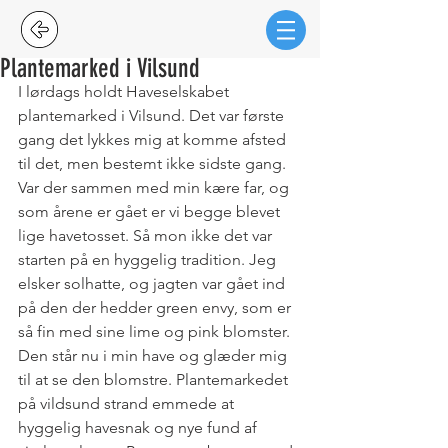
Plantemarked i Vilsund
I lørdags holdt Haveselskabet 
plantemarked i Vilsund. Det var første 
gang det lykkes mig at komme afsted 
til det, men bestemt ikke sidste gang. 
Var der sammen med min kære far, og 
som årene er gået er vi begge blevet 
lige havetosset. Så mon ikke det var 
starten på en hyggelig tradition. Jeg 
elsker solhatte, og jagten var gået ind 
på den der hedder green envy, som er 
så fin med sine lime og pink blomster. 
Den står nu i min have og glæder mig 
til at se den blomstre. Plantemarkedet 
på vildsund strand emmede at 
hyggelig havesnak og nye fund af 