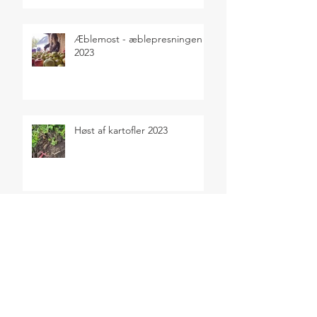
Æblemost - æblepresningen
2023
Høst af kartofler 2023
Sensommerens selvforsyning
2023
SEARCH BY TAGS
Salater
Sommer