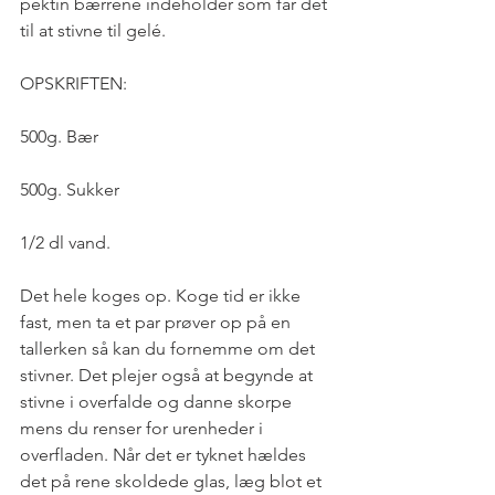
pektin bærrene indeholder som får det 
til at stivne til gelé.
OPSKRIFTEN:
500g. Bær
500g. Sukker
1/2 dl vand.
Det hele koges op. Koge tid er ikke 
fast, men ta et par prøver op på en 
tallerken så kan du fornemme om det 
stivner. Det plejer også at begynde at 
stivne i overfalde og danne skorpe 
mens du renser for urenheder i 
overfladen. Når det er tyknet hældes 
det på rene skoldede glas, læg blot et 