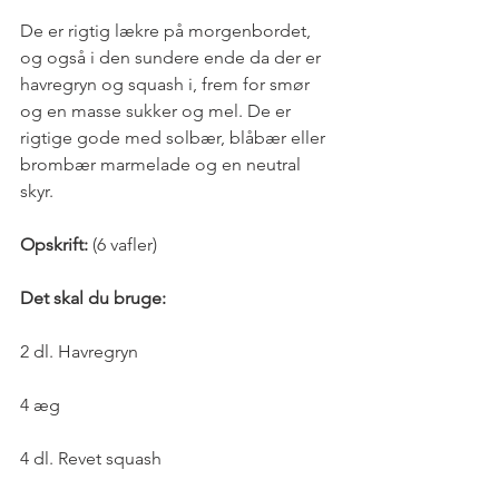
De er rigtig lækre på morgenbordet, 
og også i den sundere ende da der er 
havregryn og squash i, frem for smør 
og en masse sukker og mel. De er 
rigtige gode med solbær, blåbær eller 
brombær marmelade og en neutral 
skyr.
Opskrift:
 (6 vafler)
Det skal du bruge:
2 dl. Havregryn
4 æg
4 dl. Revet squash