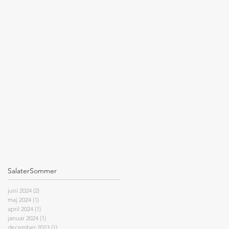
Salater
Sommer
juni 2024
(2)
2 indlæg
maj 2024
(1)
1 indlæg
april 2024
(1)
1 indlæg
januar 2024
(1)
1 indlæg
december 2023
(1)
1 indlæg