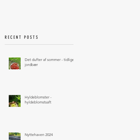
RECENT POSTS
Det dufter af sommer - tidlige
jordbær
Hyldeblomster -
hyldeblomstsaft
Nyttehaven 2024