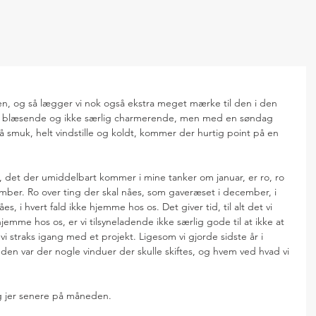
n, og så lægger vi nok også ekstra meget mærke til den i den 
de blæsende og ikke særlig charmerende, men med en søndag 
muk, helt vindstille og koldt, kommer der hurtig point på en 
r, det der umiddelbart kommer i mine tanker om januar, er ro, ro 
mber. Ro over ting der skal nåes, som gaveræset i december, i 
es, i hvert fald ikke hjemme hos os. Det giver tid, til alt det vi 
jemme hos os, er vi tilsyneladende ikke særlig gode til at ikke at 
 vi straks igang med et projekt. Ligesom vi gjorde sidste år i 
nden var der nogle vinduer der skulle skiftes, og hvem ved hvad vi 
g jer senere på måneden.