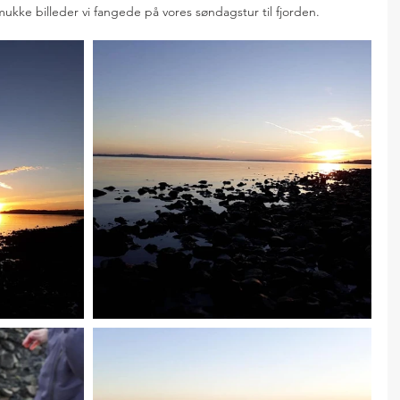
smukke billeder vi fangede på vores søndagstur til fjorden.