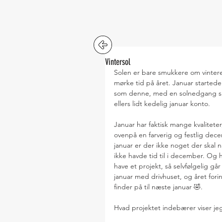
Vintersol
Solen er bare smukkere om vintere
mørke tid på året. Januar starte
som denne, med en solnedgang så s
ellers lidt kedelig januar konto.
Januar har faktisk mange kvalitete
ovenpå en farverig og festlig dece
januar er der ikke noget der skal nå
ikke havde tid til i december. Og h
have et projekt, så selvfølgelig går
januar med drivhuset, og året fori
finder på til næste januar 🤣.
Hvad projektet indebærer viser je